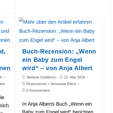
Von
Stella
Reichmann
d,
Buch-Rezension: „Wenn
ein Baby zum Engel
onen
wird“ – von Anja Albert
Beitrags-
Beitrag
4
Stefanie Goldbrich
21. Mai 2024
Autor:
veröffentlicht:
Beitrags-
are
Rezensionen
/
Verwaiste Eltern
Kategorie:
Beitrags-
0 Kommentare
Kommentare:
ie
In Anja Alberts Buch „Wenn ein
sich
Baby zum Engel wird“ berichten