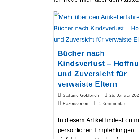
Bücher nach
Kindsverlust – Hoffn
und Zuversicht für
verwaiste Eltern
Beitrags-
Beitrag
Stefanie Goldbrich
25. Januar 20
Autor:
veröffentlicht:
Beitrags-
Beitrags-
Rezensionen
1 Kommentar
Kategorie:
Kommentare:
In diesem Artikel findest du 
persönlichen Empfehlungen