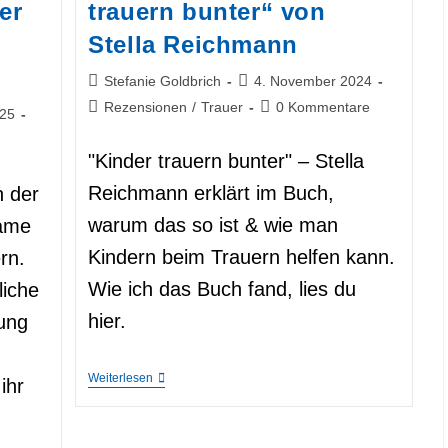
er
trauern bunter“ von
Stella Reichmann
Beitrags-
Beitrag
Stefanie Goldbrich
4. November 2024
Autor:
veröffentlicht:
Beitrags-
Beitrags-
Rezensionen
/
Trauer
0 Kommentare
025
Kategorie:
Kommentare:
"Kinder trauern bunter" – Stella
Reichmann erklärt im Buch,
h der
warum das so ist & wie man
same
Kindern beim Trauern helfen kann.
rn.
Wie ich das Buch fand, lies du
liche
hier.
rung
Buch-
Weiterlesen
ihr
Rezension:
„Kinder
Trauern
Bunter“