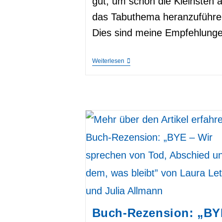
gut, um schon die Kleinsten 
das Tabuthema heranzuführe
Dies sind meine Empfehlunge
Kinderbücher
Weiterlesen
Über
Tod,
Trauer
Und
Sterben
–
Persönliche
Rezensionen
Buch-Rezension: „BY