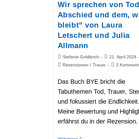
Wir sprechen von Tod
Abschied und dem, w
bleibt” von Laura
Letschert und Julia
Allmann
Beitrags-
Beitrag
Stefanie Goldbrich
21. April 2024
Autor:
veröffentlicht:
Beitrags-
Beitrags-
Rezensionen
/
Trauer
2 Komment
Kategorie:
Kommentare:
Das Buch BYE bricht die
Tabuthemen Tod, Trauer, Ste
und fokussiert die Endlichkeit
Meine Bewertung und Highlig
erfährst du in der Rezension.