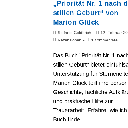
„Priorität Nr. 1 nach d
stillen Geburt“ von
Marion Glück
Beitrags-
Beitrag
Stefanie Goldbrich
12. Februar 2
Autor:
veröffentlicht:
Beitrags-
Beitrags-
Rezensionen
4 Kommentare
Kategorie:
Kommentare:
Das Buch "Priorität Nr. 1 nac
stillen Geburt" bietet einfühl
Unterstützung für Sternenelte
Marion Glück teilt ihre persön
Geschichte, fachliche Aufklä
und praktische Hilfe zur
Trauerarbeit. Erfahre, wie ich 
Buch finde.