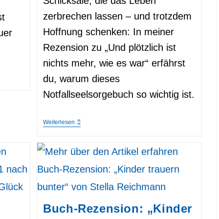
Schicksale, die das Leben
zerbrechen lassen – und trotzdem
t
Hoffnung schenken: In meiner
uer
Rezension zu „Und plötzlich ist
nichts mehr, wie es war“ erfährst
du, warum dieses
Notfallseelsorgebuch so wichtig ist.
Rezension
Weiterlesen
Zum
Notfallseelsorge-
Buch
„Und
Plötzlich
Ist
Nichts
Mehr,
Wie
Es
Buch-Rezension: „Kinder
War“