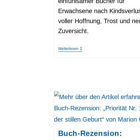
einfühlsamer Bücher für
Erwachsene nach Kindsverlus
voller Hoffnung, Trost und ne
Zuversicht.
Bücher
Weiterlesen
Nach
Kindsverlust
–
Hoffnung
Und
Zuversicht
Für
Verwaiste
Eltern
Buch-Rezension: