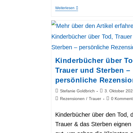
Buch-
Weiterlesen
Rezension:
„Priorität
Nr.
1
Nach
Der
Stillen
Geburt“
Von
Marion
Kinderbücher über To
Glück
Trauer und Sterben –
persönliche Rezensi
Beitrags-
Beitrag
Stefanie Goldbrich
3. Oktober 202
Autor:
veröffentlicht:
Beitrags-
Beitrags-
Rezensionen
/
Trauer
0 Komment
Kategorie:
Kommentare:
Kinderbücher über den Tod, d
Trauer & das Sterben eignen 