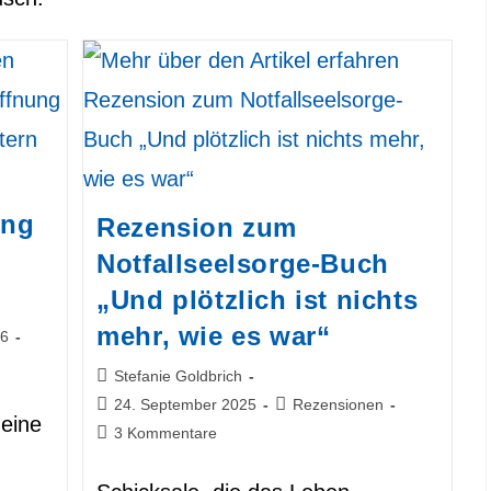
ung
Rezension zum
Notfallseelsorge-Buch
„Und plötzlich ist nichts
mehr, wie es war“
26
Beitrags-
Stefanie Goldbrich
Autor:
Beitrag
Beitrags-
24. September 2025
Rezensionen
meine
veröffentlicht:
Kategorie:
Beitrags-
3 Kommentare
Kommentare: