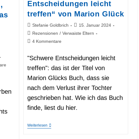
Entscheidungen leicht
,
treffen“ von Marion Glück
as
Beitrags-
Beitrag
Stefanie Goldbrich
15. Januar 2024
Autor:
veröffentlicht:
Beitrags-
Rezensionen
/
Verwaiste Eltern
Kategorie:
Beitrags-
4 Kommentare
Kommentare:
"Schwere Entscheidungen leicht
are
treffen": das ist der Titel von
Marion Glücks Buch, dass sie
nach dem Verlust ihrer Tochter
rben
geschrieben hat. Wie ich das Buch
.
finde, liest du hier.
hts
Buch-
Weiterlesen
Rezension:
„Schwere