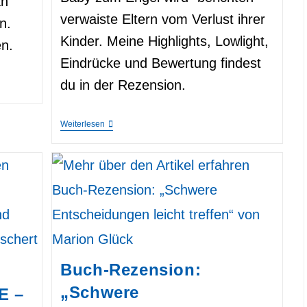
an
verwaiste Eltern vom Verlust ihrer
n.
Kinder. Meine Highlights, Lowlight,
n.
Eindrücke und Bewertung findest
du in der Rezension.
Buch-
Weiterlesen
Rezension:
„Wenn
Ein
Baby
Zum
Engel
Wird“
–
Von
Anja
Albert
Buch-Rezension:
„Schwere
E –