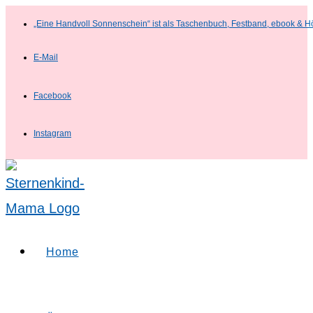
Zum
„Eine Handvoll Sonnenschein“ ist als Taschenbuch, Festband, ebook & H
Inhalt
E-Mail
springen
Facebook
Instagram
Home