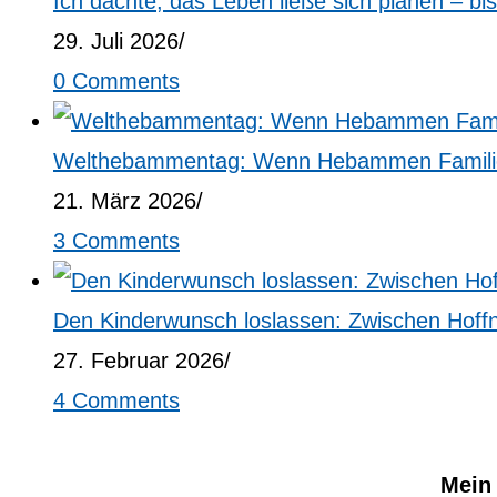
Ich dachte, das Leben ließe sich planen – b
29. Juli 2026
/
0 Comments
Welthebammentag: Wenn Hebammen Familien
21. März 2026
/
3 Comments
Den Kinderwunsch loslassen: Zwischen Hoff
27. Februar 2026
/
4 Comments
Mein