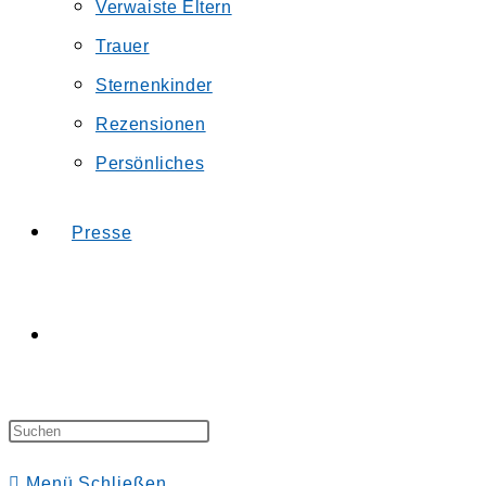
Verwaiste Eltern
Trauer
Sternenkinder
Rezensionen
Persönliches
Presse
Website-
Press
Suche
Escape
Menü
Schließen