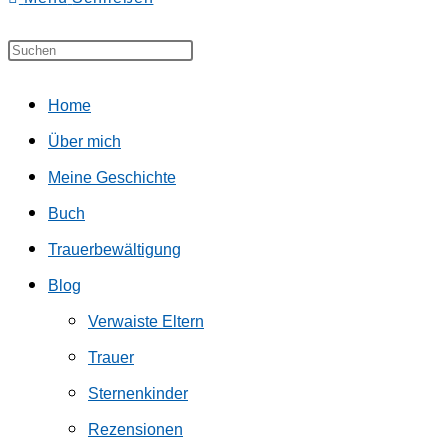
to
Diese
Press
umschalten
close
Website
Escape
the
Home
durchsuchen
to
search
Über mich
close
panel.
Meine Geschichte
the
Buch
search
Trauerbewältigung
panel.
Blog
Verwaiste Eltern
Trauer
Sternenkinder
Rezensionen