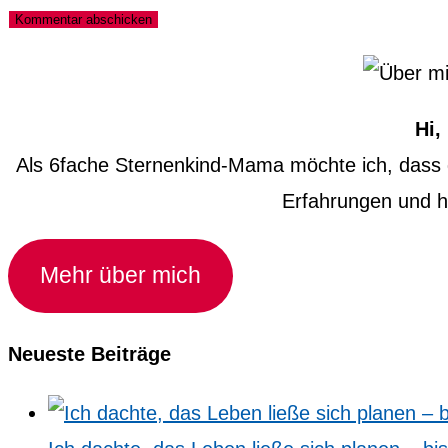
zum
Adresse
URL
Kommentieren
zum
ein
ein
Kommentieren
(optional)
ein
Hi,
Als 6fache Sternenkind-Mama möchte ich, dass d
Erfahrungen und ho
Mehr über mich
Neueste Beiträge