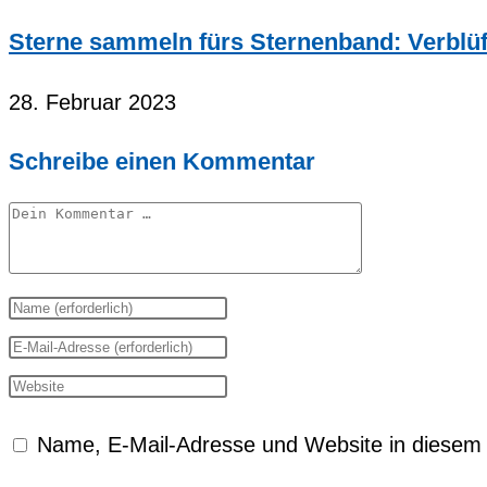
Sterne sammeln fürs Sternenband: Verblüf
28. Februar 2023
Schreibe einen Kommentar
Kommentar
Gib
deinen
Gib
Namen
deine
Gib
oder
E-
deine
Name, E-Mail-Adresse und Website in diesem
Benutzernamen
Mail-
Website-