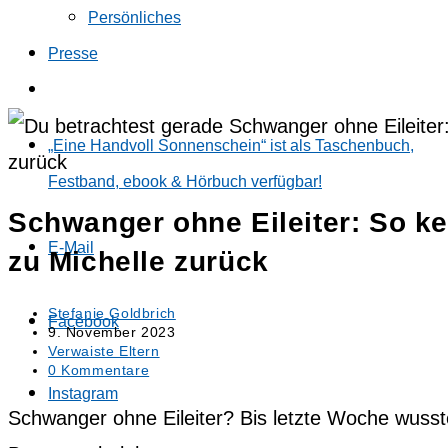
Persönliches
Presse
Website-
Suche
umschalten
„Eine Handvoll Sonnenschein“ ist als Taschenbuch,
Festband, ebook & Hörbuch verfügbar!
Schwanger ohne Eileiter: So ke
E-Mail
zu Michelle zurück
Beitrags-
Stefanie Goldbrich
Facebook
Autor:
Beitrag
9. November 2023
veröffentlicht:
Beitrags-
Verwaiste Eltern
Kategorie:
Beitrags-
0 Kommentare
Kommentare:
Instagram
Schwanger ohne Eileiter? Bis letzte Woche wusste