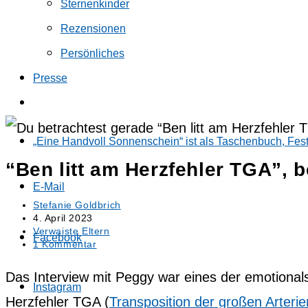
Sternenkinder
Rezensionen
Persönliches
Presse
Website-
Suche
umschalten
„Eine Handvoll Sonnenschein“ ist als Taschenbuch, Fes
“Ben litt am Herzfehler TGA”, 
E-Mail
Beitrags-
Stefanie Goldbrich
Autor:
Beitrag
4. April 2023
veröffentlicht:
Beitrags-
Verwaiste Eltern
Facebook
Kategorie:
Beitrags-
1 Kommentar
Kommentare:
Das Interview mit Peggy war eines der emotionalst
Instagram
Herzfehler TGA (
Transposition der großen Arterie