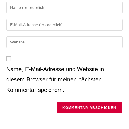
Gib
deinen
Namen
Gib
oder
deine
Benutzernamen
E-
Gib
zum
Mail-
deine
Kommentieren
Adresse
Website-
ein
zum
URL
Kommentieren
ein
Name, E-Mail-Adresse und Website in
ein
(optional)
diesem Browser für meinen nächsten
Kommentar speichern.