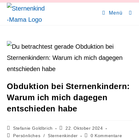
Zum
Inhalt
Menü
springen
Obduktion bei Sternenkindern:
Warum ich mich dagegen
entschieden habe
Beitrags-
Beitrag
Stefanie Goldbrich
22. Oktober 2024
Autor:
veröffentlicht:
Beitrags-
Beitrags-
Persönliches
/
Sternenkinder
0 Kommentare